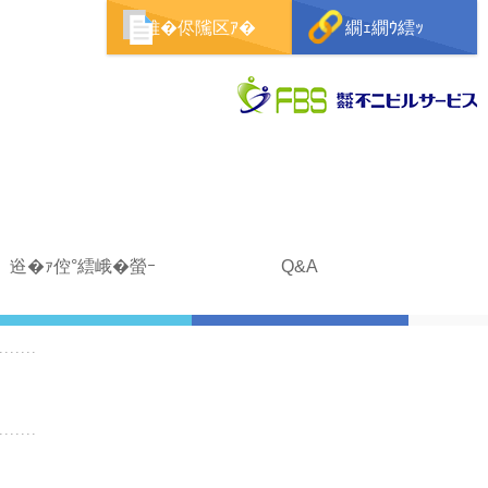
雉�侭隲区ｱ�
繝ｪ繝ｳ繧ｯ
逧�ｧ倥°繧峨�螢ｰ
Q&A