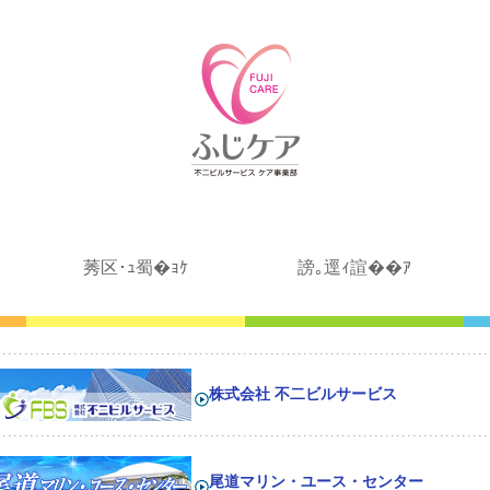
莠区･ｭ蜀�ｮｹ
謗｡逕ｨ諠��ｱ
株式会社 不二ビルサービス
尾道マリン・ユース・センター