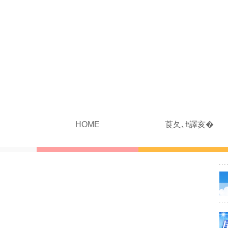
HOME
莨夂､ｾ譯亥�